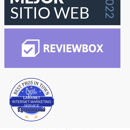
Best Pros In Town
LARANET
INTERNET MARKETING
SERVICE