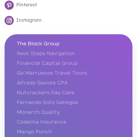
Pinterest
Instagram
The Block Group
Next Steps Navigation
Financial Capital Group
Go Marruecos Travel Tours
Alfredo Gaxiola CPA
Nutcrackers Day Care
Fernando Soto Gallegos
Monarch Quality
Cosecha Insurance
Mango Punch