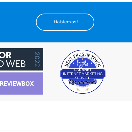
¡Hablemos!
Best Pros In Town
LARANET
INTERNET MARKETING
SERVICE