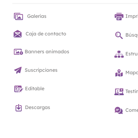
Galerías
Impr
Caja de contacto
Búsq
Banners animados
Estru
Suscripciones
Mapas
Editable
Test
Descargas
Come