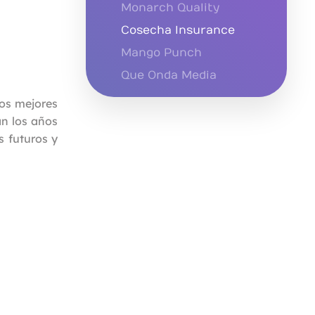
Monarch Quality
Cosecha Insurance
Mango Punch
Que Onda Media
los mejores
an los años
s futuros y