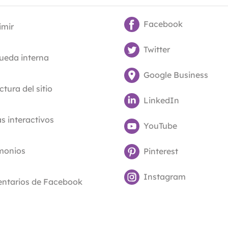
Facebook
imir
Twitter
ueda interna
Google Business
ctura del sitio
LinkedIn
 interactivos
YouTube
imonios
Pinterest
Instagram
ntarios de Facebook