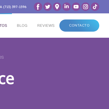
A (713) 397-1596
TOS
BLOG
REVIEWS
CONTACTO
OS
ce