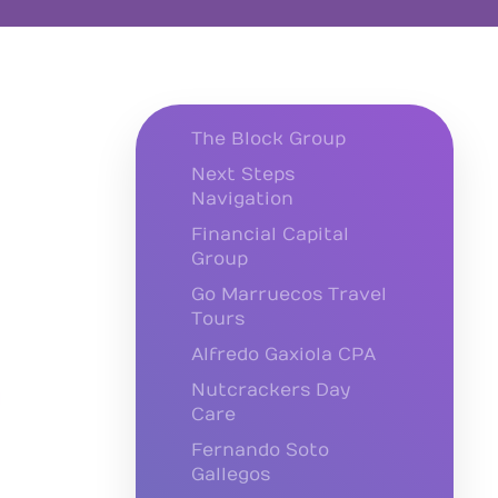
The Block Group
Next Steps
Navigation
Financial Capital
Group
Go Marruecos Travel
Tours
Alfredo Gaxiola CPA
Nutcrackers Day
Care
Fernando Soto
Gallegos