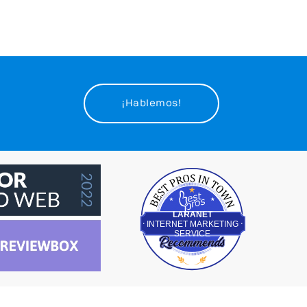
¡Hablemos!
Best Pros In Town
LARANET
INTERNET MARKETING
SERVICE