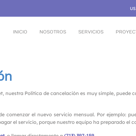
US
INICIO
NOSOTROS
SERVICIOS
PROYEC
ión
, nuestra Política de cancelación es muy simple, puede ca
e comenzar el nuevo servicio mensual. Por ejemplo: pued
s pagar el servicio, porque nuestro equipo ha preparado el c
et
, o llamar directamente a
(713) 397-159
.