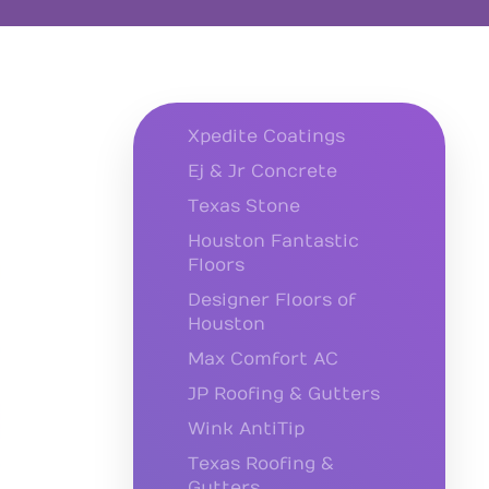
Xpedite Coatings
Ej & Jr Concrete
Texas Stone
Houston Fantastic
Floors
Designer Floors of
Houston
Max Comfort AC
JP Roofing & Gutters
Wink AntiTip
Texas Roofing &
Gutters