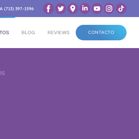
A (713) 397-1596
TOS
BLOG
REVIEWS
CONTACTO
OS