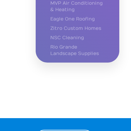
MVP Air Conditioning
& Heating
Eagle One Roofing
Zitro Custom Homes
NSC Cleaning
Rio Grande
Landscape Supplies