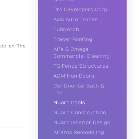
Pro Developers Corp
Axis Auto Trucks
TubNotch
Tracer Roofing
ada en The
Alfa & Omega
Commercial Cleaning
TG Fence Structures
A&M Iron Doors
Continental Bath &
Tile
Nuarc Pools
Nuarc Construction
Nuarc Interior Design
Alfaros Remodeling