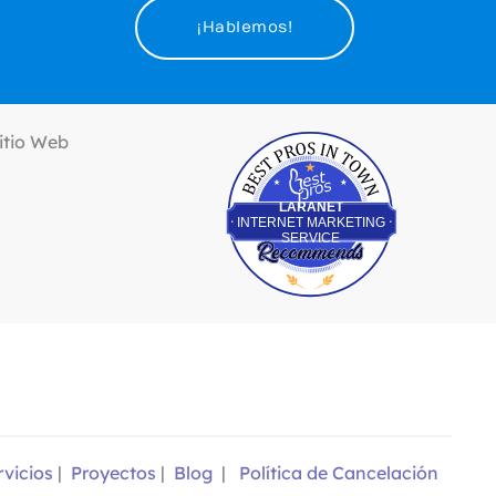
¡Hablemos!
Best Pros In Town
LARANET
INTERNET MARKETING
SERVICE
rvicios
|
Proyectos
|
Blog
|
Política de Cancelación