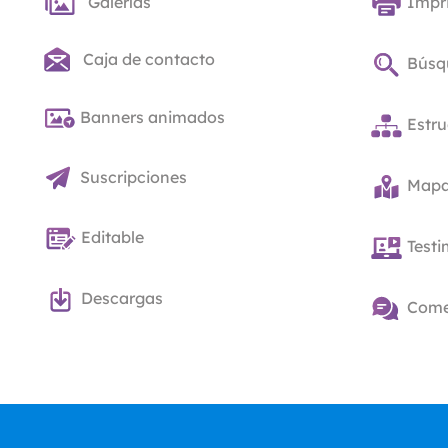
Galerías
Impr
Caja de contacto
Búsq
Banners animados
Estru
Suscripciones
Mapas
Editable
Test
Descargas
Come