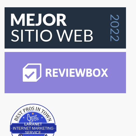
Best Pros In Town
LARANET
INTERNET MARKETING
SERVICE